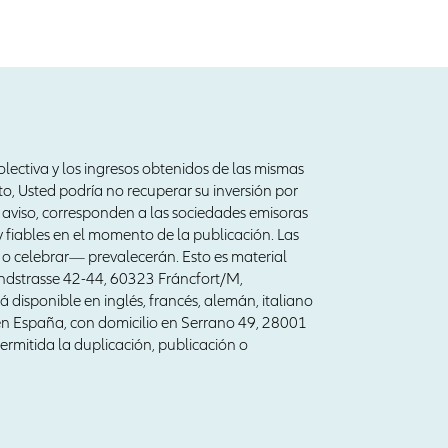
colectiva y los ingresos obtenidos de las mismas
to, Usted podría no recuperar su inversión por
 aviso, corresponden a las sociedades emisoras
y fiables en el momento de la publicación. Las
 o celebrar— prevalecerán. Esto es material
andstrasse 42-44, 60323 Fráncfort/M,
 disponible en inglés, francés, alemán, italiano
 en España, con domicilio en Serrano 49, 28001
ermitida la duplicación, publicación o