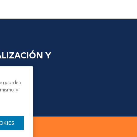
ALIZACIÓN Y
 se guarden
 mismo, y
OKIES