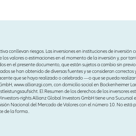
ctiva conllevan riesgos. Las inversiones en instituciones de inversión 
 los valores o estimaciones en el momento de la inversión y, por tan
dos en el presente documento, que están sujetos a cambio sin previo
zados se han obtenido de diversas fuentes y se consideran correctos 
acente que se haya realizado o celebrado —o que se pueda realizar
rs GmbH, www.allianzgi.com, con domicilio social en Bockenheimer L
tleistungsaufsicht. El Resumen de los derechos de los inversores está
n/investors-rights Allianz Global Investors GmbH tiene una Sucursal
omisión Nacional del Mercado de Valores con el número 10. No está p
e de la forma..