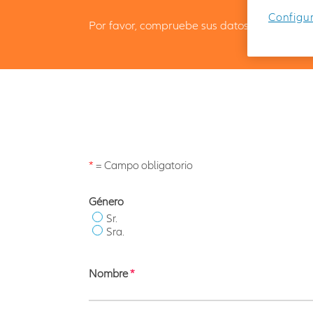
Configur
Por favor, compruebe sus datos antes de regis
*
= Campo obligatorio
Género
Sr.
Sra.
Nombre
*