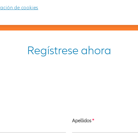
ación de cookies
trarse. Si sus datos son incorrectos, actualícelos aquí ->
Regístrese ahora
Apellidos
*