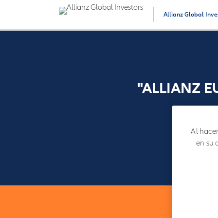
Allianz Global Inve
"ALLIANZ E
Al hacer
en su 