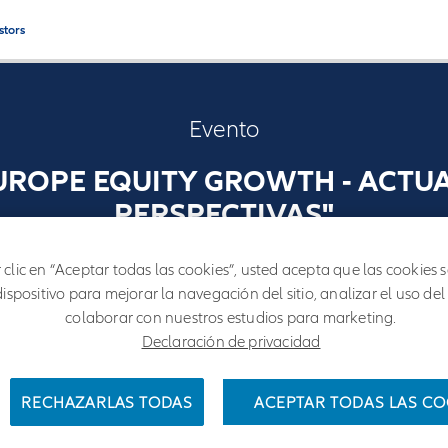
stors
Evento
UROPE EQUITY GROWTH - ACTU
PERSPECTIVAS"
 clic en “Aceptar todas las cookies”, usted acepta que las cookies
Barcelona, 13 de junio a las 13:00h
dispositivo para mejorar la navegación del sitio, analizar el uso del
colaborar con nuestros estudios para marketing.
Declaración de privacidad
RECHAZARLAS TODAS
ACEPTAR TODAS LAS CO